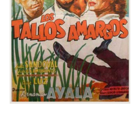
4 FILMS NOIRS AMÉRICAINS
18 SEPTEMBRE 2024