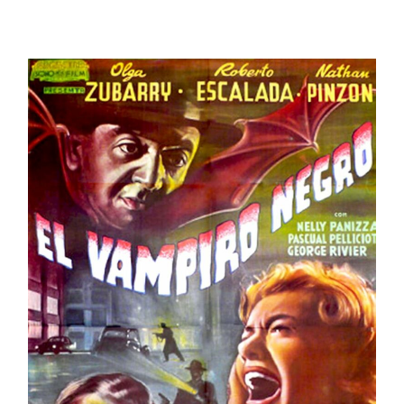
UN MEURTRE POUR RIEN
UN MEURTRE POUR RIEN LOS TALLOS AMARGOS Un film de
Fernando Ayala SYNOPSIS Alfredo Gasper,…