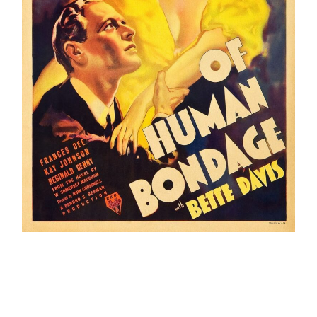
QUE LA BÊTE MEURE
QUE LA BÊTE MEURE LA BESTIA DEBE MORIR Un film de
Román Viñoly Barreto SYNOPSIS…