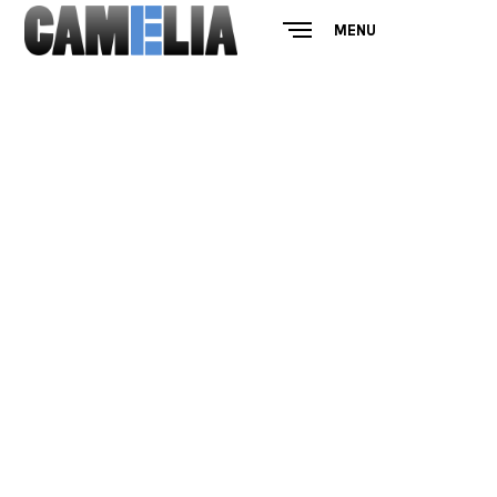
MENU
CLOSE