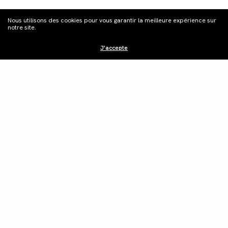
Nous utilisons des cookies pour vous garantir la meilleure expérience sur
notre site.
J'accepte
Distribution
Édition vidéo
Boutique
Actualités
Contacts
©Les Films du Camélia.
Mentions légales.
Webdesign