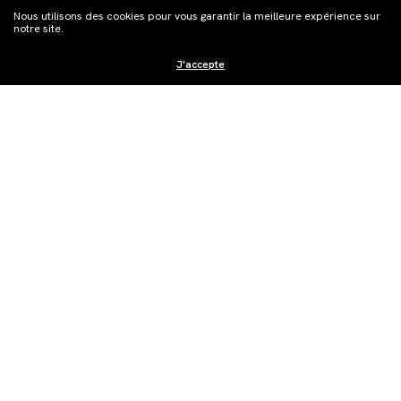
Nous utilisons des cookies pour vous garantir la meilleure expérience sur
notre site.
J'accepte
S'inscrire à la
newsletter
Distribution
Édition vidéo
Boutique
Actualités
Contacts