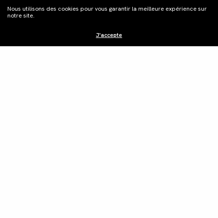
Nous utilisons des cookies pour vous garantir la meilleure expérience sur
notre site.
J'accepte
S'inscrire à la
newsletter
Distribution
Édition vidéo
Boutique
Actualités
Contacts