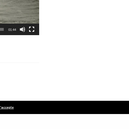
01:44
'accepte