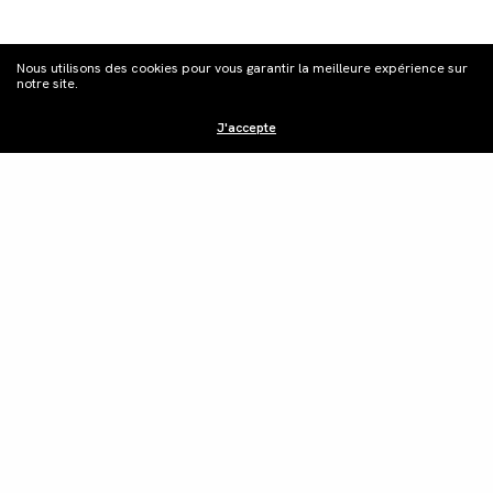
Nous utilisons des cookies pour vous garantir la meilleure expérience sur
notre site.
J'accepte
S'inscrire à la
newsletter
Distribution
Édition vidéo
Boutique
Actualités