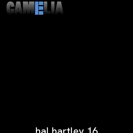
MENU
CLOSE
hal hartley 16