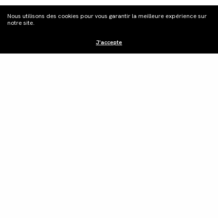
Nous utilisons des cookies pour vous garantir la meilleure expérience sur
notre site.
J'accepte
Distribution
Édition vidéo
Boutique
Actualités
Contacts
©Les Films du Camélia.
Mentions légales.
Webdesign