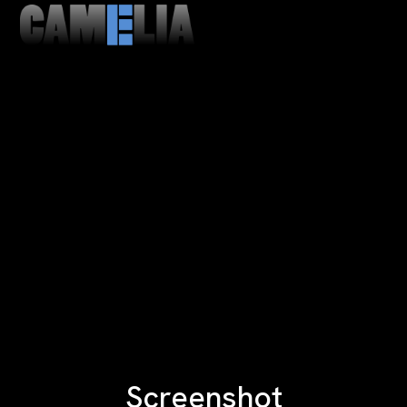
MENU
CLOSE
Screenshot