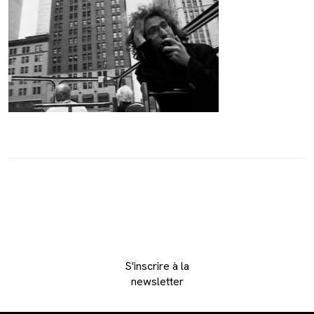
S'inscrire à la
newsletter