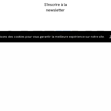
S'inscrire à la
newsletter
lisons des cookies pour vous garantir la meilleure expérience sur notre site.
J
ribution
Édition vidéo
Boutique
Actualités
Cont
©Les Films du Camélia.
Mentions légales.
Webdesign