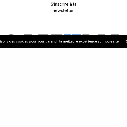
S'inscrire à la
newsletter
lisons des cookies pour vous garantir la meilleure expérience sur notre site.
J
ribution
Édition vidéo
Boutique
Actualités
Cont
©Les Films du Camélia.
Mentions légales.
Webdesign