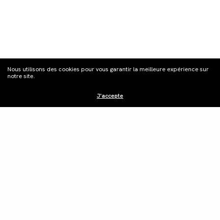
S'inscrire à la
Nous utilisons des cookies pour vous garantir la meilleure expérience sur
newsletter
notre site.
J'accepte
Distribution
Édition vidéo
Boutique
Actualités
Contacts