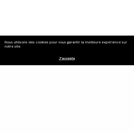
S'inscrire à la
Nous utilisons des cookies pour vous garantir la meilleure expérience sur
newsletter
notre site.
J'accepte
Distribution
Édition vidéo
Boutique
Actualités
Contacts