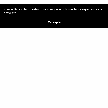
Nous utilisons des cookies pour vous garantir la meilleure expérience sur
notre site.
J'accepte
Distribution
Édition vidéo
Boutique
Actualités
Contacts
©Les Films du Camélia.
Mentions légales.
Webdesign