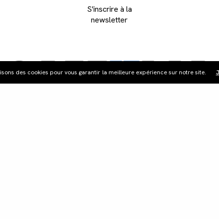
S'inscrire à la
newsletter
lisons des cookies pour vous garantir la meilleure expérience sur notre site.
J
ribution
Édition vidéo
Boutique
Actualités
Cont
©Les Films du Camélia.
Mentions légales.
Webdesign