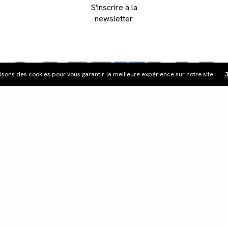
S'inscrire à la
newsletter
lisons des cookies pour vous garantir la meilleure expérience sur notre site.
J
ribution
Édition vidéo
Boutique
Actualités
Cont
©Les Films du Camélia.
Mentions légales.
Webdesign