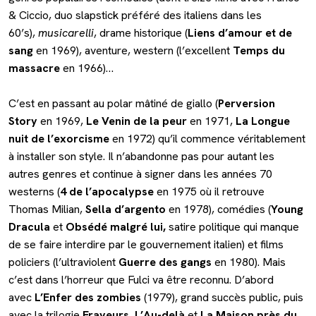
& Ciccio, duo slapstick préféré des italiens dans les
60’s),
musicarelli
, drame historique (
Liens d’amour et de
sang
en 1969), aventure, western (l’excellent
Temps du
massacre
en 1966)…
C’est en passant au polar mâtiné de giallo (
Perversion
Story
en 1969,
Le Venin de la peur
en 1971,
La Longue
nuit de l’exorcisme
en 1972) qu’il commence véritablement
à installer son style. Il n’abandonne pas pour autant les
autres genres et continue à signer dans les années 70
westerns (
4 de l’apocalypse
en 1975 où il retrouve
Thomas Milian,
Sella d’argento
en 1978), comédies (
Young
Dracula
et
Obsédé malgré lui,
satire politique
qui manque
de se faire interdire par le gouvernement italien) et films
policiers (l’ultraviolent
Guerre des gangs
en 1980). Mais
c’est dans l’horreur que Fulci va être reconnu. D’abord
avec
L’Enfer des zombies
(1979), grand succès public, puis
avec la trilogie
Frayeurs
,
L’Au-delà
et
La Maison près du