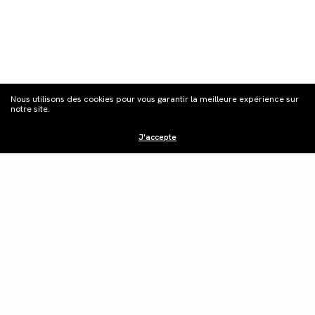
S'inscrire à la
Nous utilisons des cookies pour vous garantir la meilleure expérience sur
newsletter
notre site.
J'accepte
Distribution
Édition vidéo
Boutique
Actualités
Contacts