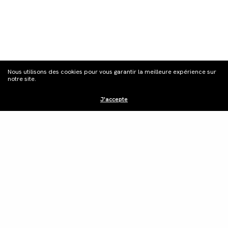
S'inscrire à la
Nous utilisons des cookies pour vous garantir la meilleure expérience sur
newsletter
notre site.
J'accepte
Distribution
Édition vidéo
Boutique
Actualités
Contacts