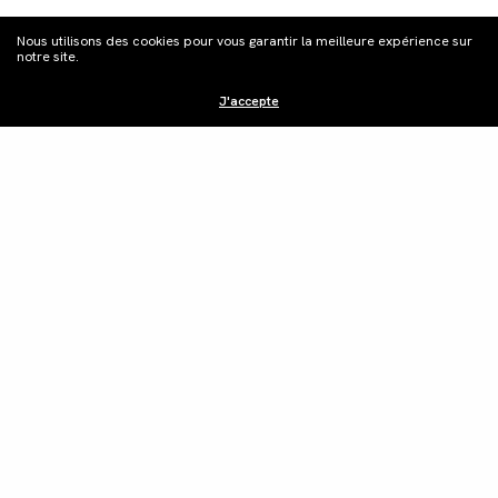
Nous utilisons des cookies pour vous garantir la meilleure expérience sur
notre site.
J'accepte
Distribution
Édition vidéo
Boutique
Actualités
Contacts
©Les Films du Camélia.
Mentions légales.
Webdesign