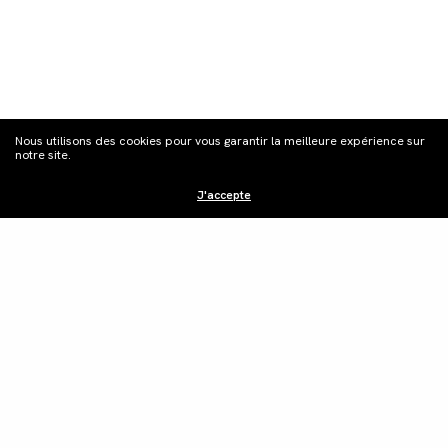
S'inscrire à la
Nous utilisons des cookies pour vous garantir la meilleure expérience sur
newsletter
notre site.
J'accepte
Distribution
Édition vidéo
Boutique
Actualités
Contacts