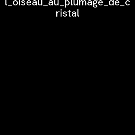
l_oiseau_au_plumage_de_c
ristal