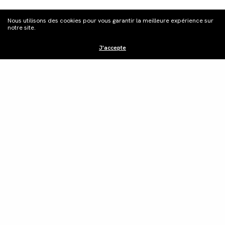
Nous utilisons des cookies pour vous garantir la meilleure expérience sur
notre site.
J'accepte
Distribution
Édition vidéo
Boutique
Actualités
Contacts
©Les Films du Camélia.
Mentions légales.
Webdesign