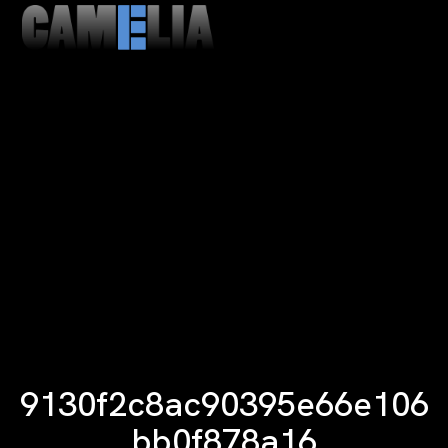
MENU
CLOSE
9130f2c8ac90395e66e106
bb0f878a16