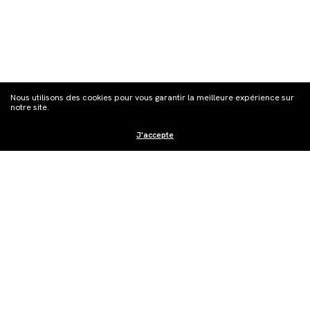
S'inscrire à la
Nous utilisons des cookies pour vous garantir la meilleure expérience sur
newsletter
notre site.
J'accepte
Distribution
Édition vidéo
Boutique
Actualités
Contacts