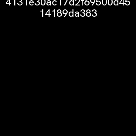
4131e30ac17d2f69500d45
14189da383