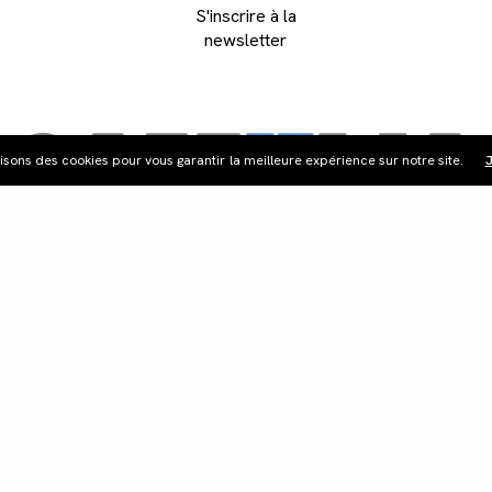
S'inscrire à la
newsletter
lisons des cookies pour vous garantir la meilleure expérience sur notre site.
J
ribution
Édition vidéo
Boutique
Actualités
Cont
©Les Films du Camélia.
Mentions légales.
Webdesign