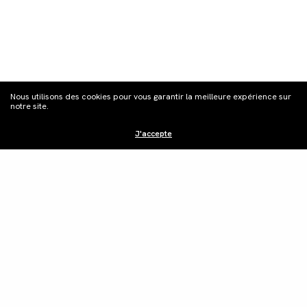
S'inscrire à la
Nous utilisons des cookies pour vous garantir la meilleure expérience sur
newsletter
notre site.
J'accepte
Distribution
Édition vidéo
Boutique
Actualités
Contacts