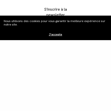
S'inscrire à la
newsletter
Nous utilisons des cookies pour vous garantir la meilleure expérience sur
notre site.
J'accepte
Distribution
Édition vidéo
Boutique
Actualités
Contacts
©Les Films du Camélia.
Mentions légales.
Webdesign