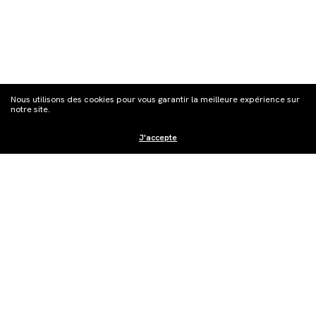
S'inscrire à la
Nous utilisons des cookies pour vous garantir la meilleure expérience sur
newsletter
notre site.
J'accepte
Distribution
Édition vidéo
Boutique
Actualités
Contacts