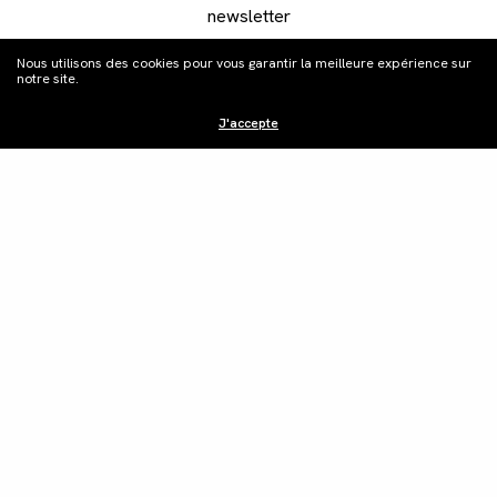
newsletter
Nous utilisons des cookies pour vous garantir la meilleure expérience sur
notre site.
J'accepte
Distribution
Édition vidéo
Boutique
Actualités
Contacts
©Les Films du Camélia.
Mentions légales.
Webdesign