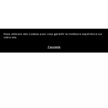
S'inscrire à la
Nous utilisons des cookies pour vous garantir la meilleure expérience sur
newsletter
notre site.
J'accepte
Distribution
Édition vidéo
Boutique
Actualités
Contacts