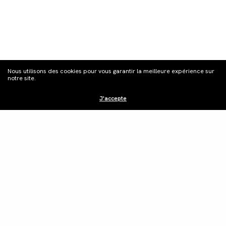
S'inscrire à la
Nous utilisons des cookies pour vous garantir la meilleure expérience sur
newsletter
notre site.
J'accepte
Distribution
Édition vidéo
Boutique
Actualités
Contacts