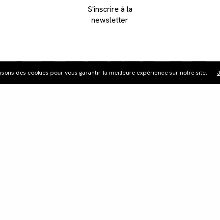
S'inscrire à la
newsletter
lisons des cookies pour vous garantir la meilleure expérience sur notre site.
J
ribution
Édition vidéo
Boutique
Actualités
Cont
©Les Films du Camélia.
Mentions légales.
Webdesign