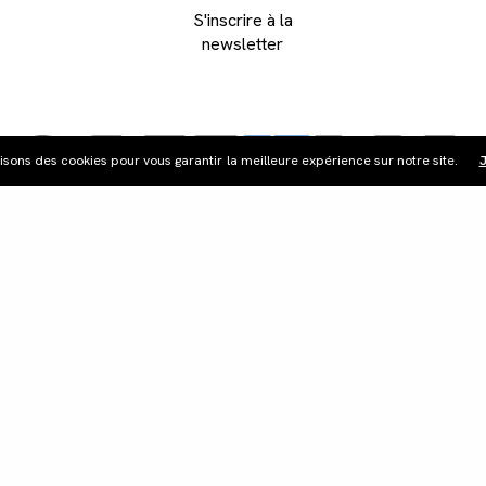
S'inscrire à la
newsletter
lisons des cookies pour vous garantir la meilleure expérience sur notre site.
J
ribution
Édition vidéo
Boutique
Actualités
Cont
©Les Films du Camélia.
Mentions légales.
Webdesign