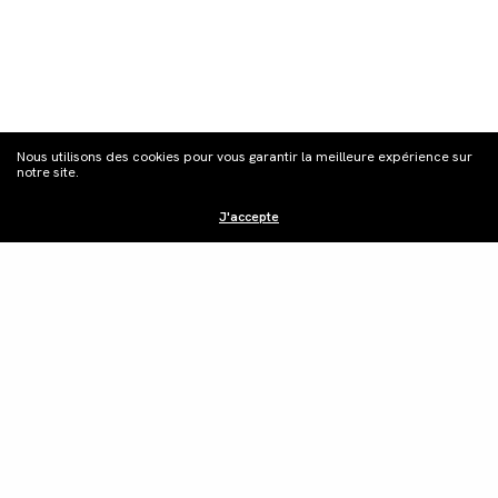
S'inscrire à la
Nous utilisons des cookies pour vous garantir la meilleure expérience sur
newsletter
notre site.
J'accepte
Distribution
Édition vidéo
Boutique
Actualités
Contacts