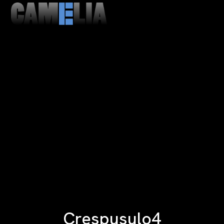
MENU
CLOSE
Crespusulo4