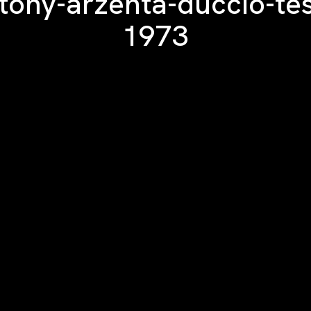
tony-arzenta-duccio-tes
1973