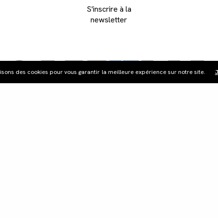
S'inscrire à la
newsletter
lisons des cookies pour vous garantir la meilleure expérience sur notre site.
J
ribution
Édition vidéo
Boutique
Actualités
Cont
©Les Films du Camélia.
Mentions légales.
Webdesign