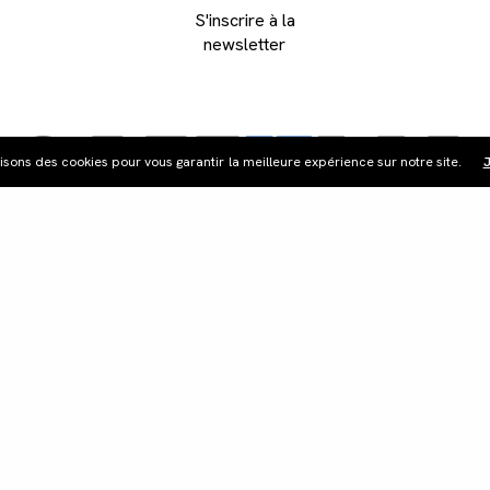
S'inscrire à la
newsletter
lisons des cookies pour vous garantir la meilleure expérience sur notre site.
J
ribution
Édition vidéo
Boutique
Actualités
Cont
©Les Films du Camélia.
Mentions légales.
Webdesign