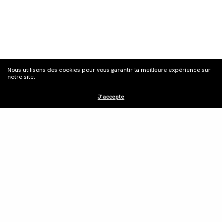
S'inscrire à la
Nous utilisons des cookies pour vous garantir la meilleure expérience sur
newsletter
notre site.
J'accepte
Distribution
Édition vidéo
Boutique
Actualités
Contacts