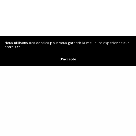
S'inscrire à la
Nous utilisons des cookies pour vous garantir la meilleure expérience sur
newsletter
notre site.
J'accepte
Distribution
Édition vidéo
Boutique
Actualités
Contacts