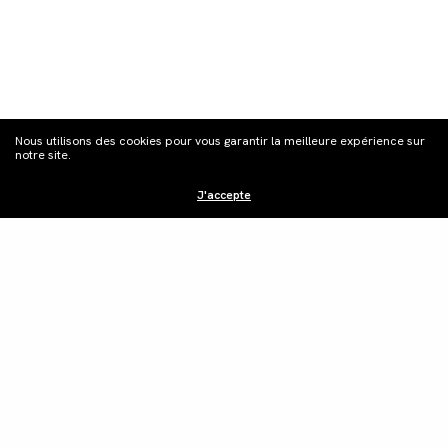
S'inscrire à la
Nous utilisons des cookies pour vous garantir la meilleure expérience sur
newsletter
notre site.
J'accepte
Distribution
Édition vidéo
Boutique
Actualités
Contacts