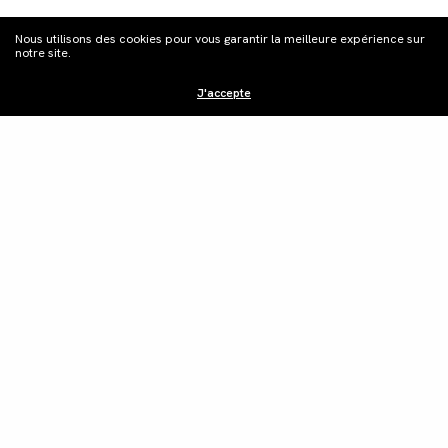
Nous utilisons des cookies pour vous garantir la meilleure expérience sur
notre site.
J'accepte
S'inscrire à la
newsletter
Distribution
Édition vidéo
Boutique
Actualités
Contacts